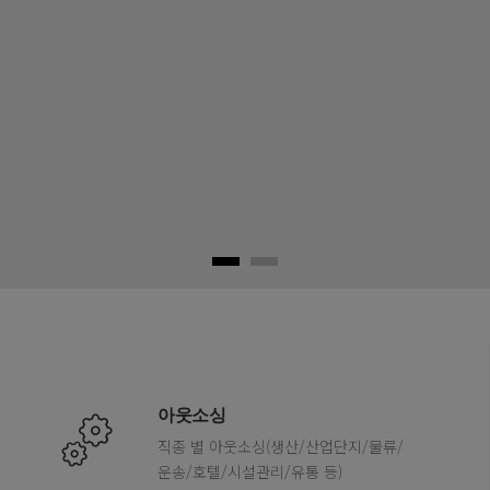
아웃소싱
직종 별 아웃소싱(생산/산업단지/물류/
운송/호텔/시설관리/유통 등)